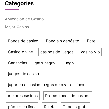
Categories
Aplicación de Casino
Mejor Casino
Bonos de casino
Bono sin depósito
Bote
Casino online
casinos de juegos
casino vip
Ganancias
gato negro
Juego
juegos de casino
jugar en el casino juegos de azar en línea
mejores casinos
Promociones de casinos
póquer en línea
Ruleta
Tiradas gratis