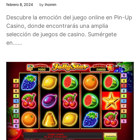
febrero 8, 2024
by
ihomm
Descubre la emoción del juego online en Pin-Up
Casino, donde encontrarás una amplia
selección de juegos de casino. Sumérgete
en……