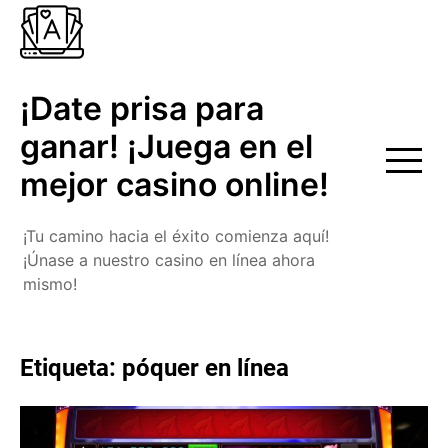
Skip
to
content
¡Date prisa para
ganar! ¡Juega en el
mejor casino online!
¡Tu camino hacia el éxito comienza aquí!
¡Únase a nuestro casino en línea ahora
mismo!
Etiqueta:
póquer en línea